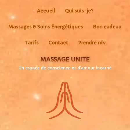
Accueil
Qui suis-je?
Massages & Soins Énergétiques
Bon cadeau
Tarifs
Contact
Prendre rdv
MASSAGE UNITÉ
Un espace de conscience et d’amour incarné